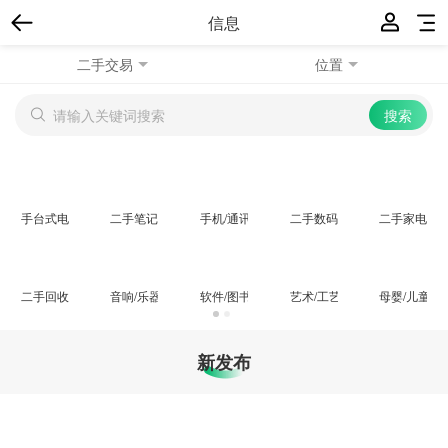
信息
二手交易
位置
手台式电脑
二手笔记本
手机/通讯相关
二手数码/摄录
二手家电
二手回收
音响/乐器/影音
软件/图书/音像
艺术/工艺/收藏品
母婴/儿童用
新发布