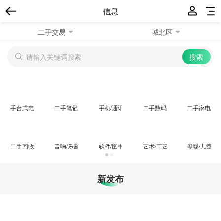
信息
二手交易
城北区
手台式电脑
二手笔记本
手机/通讯相关
二手数码/摄录
二手家电
二手回收
音响/乐器/影音
软件/图书/音像
艺术/工艺/收藏品
母婴/儿童用
新发布