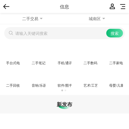
信息
二手交易
城南区
手台式电脑
二手笔记本
手机/通讯相关
二手数码/摄录
二手家电
二手回收
音响/乐器/影音
软件/图书/音像
艺术/工艺/收藏品
母婴/儿童用
新发布