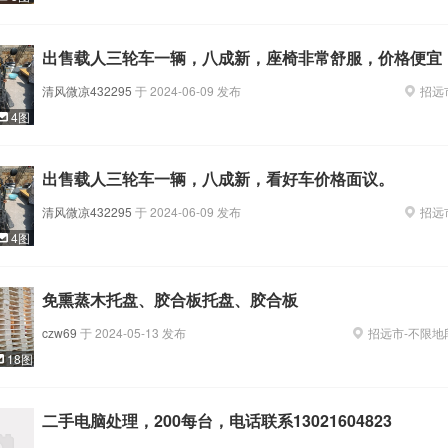
出售载人三轮车一辆，八成新，座椅非常舒服，价格便宜
清风微凉432295
于
2024-06-09
发布
招远
4图
出售载人三轮车一辆，八成新，看好车价格面议。
清风微凉432295
于
2024-06-09
发布
招远
4图
免熏蒸木托盘、胶合板托盘、胶合板
czw69
于
2024-05-13
发布
招远市
-
不限地
18图
二手电脑处理，200每台，电话联系13021604823