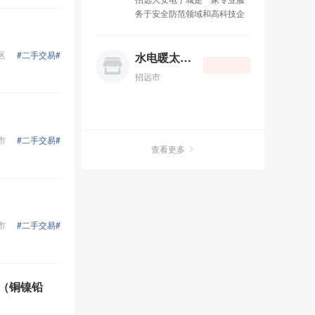
联系电话：13188778088.
的全国性杂志读者阅读率是
务于安全防范领域和高科技企
QQ：596962295 地址：金辉
13.0%）； 第五大优势：定点
业。公司一贯秉承用户至上，
装饰城B-21
投放，精准传播；结合客户需
产品优质，服务完善，互惠惠
求，筛选不同的受众，传播不
区
#二手交易#
利的原则。长期致力于视频监
水电暖太阳能
同的广告； 第六大优势：一次
控系统，手机，电脑，数码耗
投入，广告N次传播； 第七大
招远市
材，电子配件等。成功赢得了
优势：互动传播，与您的广告
广大用户的支持与信赖。大安
进行互动，使用户参与到商业
电子城主要经营范围有手机，
互动中； 第八大优势：及时传
数码产品，平板电脑，三星
播，比传统媒体更短的制作发
市
#二手交易#
iphone 企事业安全防范系统工
布周期； 短信群发广告是指：
查看更多
程，数字化监控工程。公司位
将商超的优惠打折促销活动、
于招远市温泉路328号交通委
新楼盘销售、汽车销售、酒店
对面，分店地址北关东文化商
住宿信息、餐馆新到菜品等等
城东科数码广场一楼。 店铺网
活动，通过手机短信的方式第
址：
一时间通知到用户手机上，也
http://company.zhaoyuan.cn/company_311.htm
市
#二手交易#
可以自己开平台发(免费)，主要
是维护老客户发送祝福短信和
活动的。目前在济南分类有：
分出来每个区、每个区内的企
属（铜镍铅
业老板、经理、白领、注册资
金、车主、高端人群、年龄等