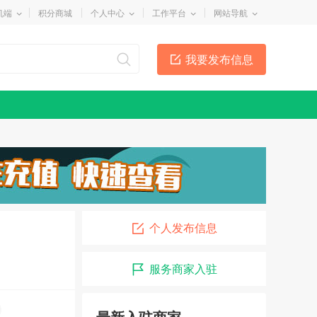
机端
积分商城
个人中心
工作平台
网站导航
我要发布信息
个人发布信息
服务商家入驻
李国良律师
08-01
最新入驻商家
招远市兄弟搬运公司
07-01