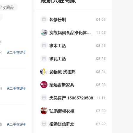
艺/收藏品
装修粉刷
04-09
浣熊妈妈食品净化体验中心
11-06
求木工活
08-26
价
求瓦工活
08-26
区
#二手交易#
发物流 找德邦
08-24
招远吉斯家具
06-23
段
#二手交易#
天昊房产 15065720588
11-11
弘鹏橱柜衣柜
07-22
招远短信群发
07-22
市
#二手交易#
天地人婚庆礼仪
02-27