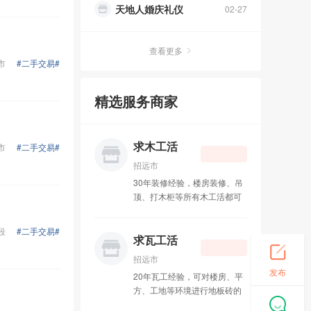
大新水电暖
02-22
查看更多
大安电子城
04-16
市
#二手交易#
水电暖太阳能
03-19
精选服务商家
中通快递
01-30
办理400电话
求木工活
10-31
市
#二手交易#
招远市
招远皮革城
10-13
30年装修经验，楼房装修、吊
顶、打木柜等所有木工活都可
吉祥鸟庆典
09-11
接，联系电话：15589578462
段
#二手交易#
成人用品
08-27
求瓦工活
招远市
李国良律师
08-01
发布
20年瓦工经验，可对楼房、平
方、工地等环境进行地板砖的
招远市兄弟搬运公司
07-01
铺设以及**瓦工活，联系电