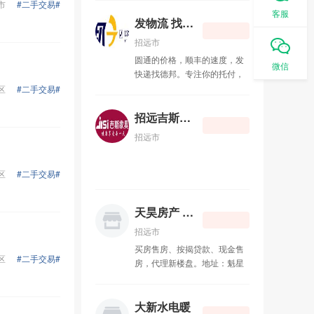
市
#二手交易#
话：13220915041
客服
装修粉刷
04-09
发物流 找德邦
招远市
浣熊妈妈食品净化体验中心
11-06
圆通的价格，顺丰的速度，发
微信
快递找德邦。专注你的托付，
求木工活
08-26
德邦物流。金城路快递点部快
区
#二手交易#
递员 李坤 电话：
求瓦工活
08-26
13225355110 竭诚为您服务！
招远吉斯家具
招远市
发物流 找德邦
08-24
招远吉斯家具
06-23
区
#二手交易#
天昊房产 15065720588
11-11
天昊房产 15065720588
招远市
弘鹏橱柜衣柜
07-22
买房售房、按揭贷款、现金售
区
#二手交易#
房，代理新楼盘。地址：魁星
招远短信群发
07-22
路劳动服务公司北280米道东
天昊房产（文娟烧烤南6米道
东） 电话 ：15065720588
大新水电暖