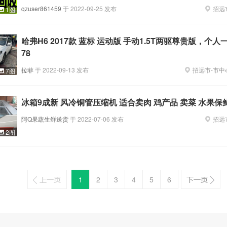
qzuser861459
于
2022-09-25
发布
招远
1图
哈弗H6 2017款 蓝标 运动版 手动1.5T两驱尊贵版，个
78
拉菲
于
2022-09-13
发布
招远市
-
市中
7图
冰箱9成新 风冷铜管压缩机 适合卖肉 鸡产品 卖菜 水果保
阿Q果蔬生鲜送货
于
2022-07-06
发布
招远
2图
1
2
3
4
5
6