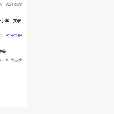
等，具有到达率高、宣传力度
市
#二手交易#
大、针对性强、价格低等特
点。我们公司在烟台服务外包
基地，有自己的资质证明，国
人一手车，实表
家特批的正规网关通道，希望
前来公司参观，我们也可以上
门面谈。有需要短信群发业务
心
#二手交易#
请与我联系诚信企信通会员通
知专用短信通道： 诚信企信
通》是专门针对企业客户量身
鲜等
定做的短消息增值业务。企业
客户在使用电脑的同时就可完
市
#二手交易#
成与生产办公相结合的内部短
信通讯，例如：会议通知、紧
急工作安排等。 更重要的是企
业客户可以通过该业务对外提
供信息服务，如会员营销。客
户服务。业务宣传、节日祝福
等短信发送服务，同时企业客
户还可通过该业务与客户之间
实现短信互动服务。 《诚信企
信通》短信发送系统大大丰富
了企业客户的服务范围和内