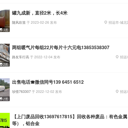
罐九成新，直径2米，长4米
随风吹笛
于
2023-02-26
发布
招远市
-
城北
3图
两组暖气片每组22片每片十六元电13853538307
路友车行高
于
2022-12-04
发布
招远
2图
出售电话☎微信同号139 6451 6512
珍惜763307
于
2022-12-02
发布
招远
2图
【上门废品回收13697617815】回收各种废品：有色金
等），铝合金