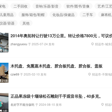
家电
二手回收
音响/乐器/影音
软件/图书/音像
艺术/工
/儿童用品
服饰/箱包/鞋帽
化妆品/保健品
二手车
麻将机
/仪器/容器
其他
2014年奥拓转让行驶13万公里。转让价格7800元，可议
zhangyuexu
于
2025-07-24
发布
招远市
-
城东
6图
木托盘、免熏蒸木托盘、胶合板托盘、胶合板、盖板
czw69
于
2025-02-10
发布
招远市
-
不限地
21图
正品果冻级十堰绿松石雕刻千手观音吊坠，40多克。
名好字不能当饭吃
于
2024-08-10
发布
招远
3图