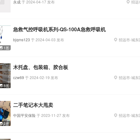
永成
于
2024-04-17
发布
招远
急救气控呼吸机系列-QS-100A急救呼吸机
bjqms123
于
2024-04-03
发布
招远市
-
城东
1图
木托盘、包装箱、胶合板
czw69
于
2024-02-19
发布
招远市
-
城东
8图
二手笔记本大甩卖
中国平安保险
于
2023-11-27
发布
招远市
-
城东
2图