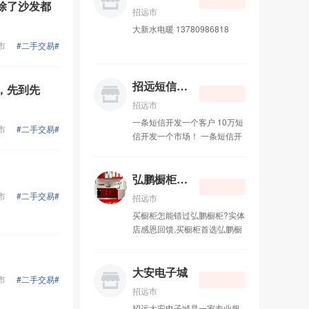
除了沙发都
18660559553 孙先生
招远市
大新水电暖 13780986818
市
#二手交易#
招远短信群发
，先到先
招远市
一条短信开发一个客户 10万短
市
#二手交易#
信开发一个市场！ 一条短信开
发一个客户 10万短信开发一个
市场！短信群发的8大优势 第
一大优势：手机是唯一与受众
弘鹏橱柜衣柜
24小时接触的媒体； 第二大优
市
#二手交易#
招远市
势：媒体环境纯净，单位时间
买橱柜怎能错过弘鹏橱柜?实体
内只接触一个手机媒体； 第三
店感恩回馈,买橱柜首选弘鹏橱
大优势：广告受众基础庞大，
柜! 弘鹏橱柜衣柜，主要经营：
覆盖全国7.86亿手机用户； 第
整体橱柜，衣柜石英石。晶钢
四大优势：广告阅读率高达
门等各种门板台面。价格合
大安电子城
100%（CCTV新闻联播收视率
市
#二手交易#
理。做工精细，免费设计安
月45.1%，最好的全国性报纸
招远市
装。 欢迎新老顾客前来光顾。
参考消息阅读率为2.4%， 最好
招远大安电子城是一家专业服