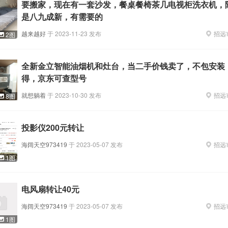
要搬家，现在有一套沙发，餐桌餐椅茶几电视柜洗衣机，
是八九成新，有需要的
越来越好
于
2023-11-23
发布
招远
2图
全新金立智能油烟机和灶台，当二手价钱卖了，不包安装
得，京东可查型号
就想躺着
于
2023-10-30
发布
招远
8图
投影仪200元转让
海阔天空973419
于
2023-05-07
发布
招远
1图
电风扇转让40元
海阔天空973419
于
2023-05-07
发布
招远
1图