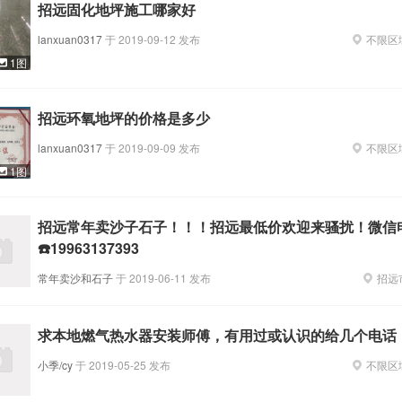
招远固化地坪施工哪家好
lanxuan0317
于
2019-09-12
发布
不限区
1图
招远环氧地坪的价格是多少
lanxuan0317
于
2019-09-09
发布
不限区
1图
招远常年卖沙子石子！！！招远最低价欢迎来骚扰！微信
☎️19963137393
常年卖沙和石子
于
2019-06-11
发布
招远
求本地燃气热水器安装师傅，有用过或认识的给几个电话
小季/cy
于
2019-05-25
发布
不限区