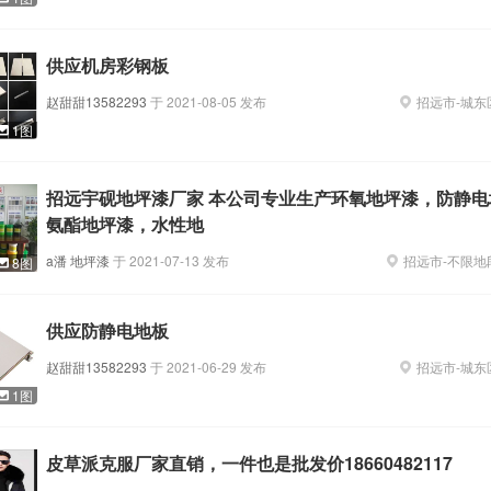
供应机房彩钢板
赵甜甜13582293
于
2021-08-05
发布
招远市
-
城东
1图
招远宇砚地坪漆厂家 本公司专业生产环氧地坪漆，防静电
氨酯地坪漆，水性地
a潘 地坪漆
于
2021-07-13
发布
招远市
-
不限地
8图
供应防静电地板
赵甜甜13582293
于
2021-06-29
发布
招远市
-
城东
1图
皮草派克服厂家直销，一件也是批发价18660482117