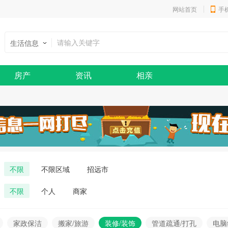
网站首页
手
生活信息
房产
资讯
相亲
不限
不限区域
招远市
不限
个人
商家
家政保洁
搬家/旅游
装修/装饰
管道疏通/打孔
电脑