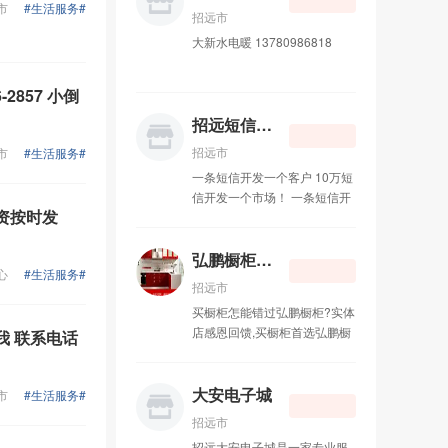
18660559553 孙先生
市
#生活服务#
招远市
大新水电暖 13780986818
2857 小倒
招远短信群发
招远市
市
#生活服务#
一条短信开发一个客户 10万短
信开发一个市场！ 一条短信开
资按时发
发一个客户 10万短信开发一个
市场！短信群发的8大优势 第
一大优势：手机是唯一与受众
弘鹏橱柜衣柜
心
#生活服务#
24小时接触的媒体； 第二大优
招远市
势：媒体环境纯净，单位时间
买橱柜怎能错过弘鹏橱柜?实体
内只接触一个手机媒体； 第三
店感恩回馈,买橱柜首选弘鹏橱
 联系电话
大优势：广告受众基础庞大，
柜! 弘鹏橱柜衣柜，主要经营：
覆盖全国7.86亿手机用户； 第
整体橱柜，衣柜石英石。晶钢
四大优势：广告阅读率高达
门等各种门板台面。价格合
大安电子城
市
#生活服务#
100%（CCTV新闻联播收视率
理。做工精细，免费设计安
月45.1%，最好的全国性报纸
招远市
装。 欢迎新老顾客前来光顾。
参考消息阅读率为2.4%， 最好
招远大安电子城是一家专业服