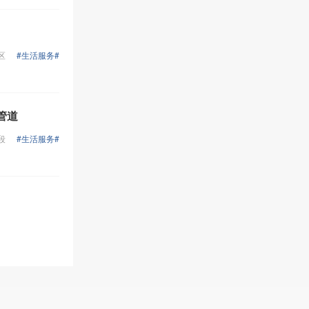
等，具有到达率高、宣传力度
大、针对性强、价格低等特
点。我们公司在烟台服务外包
基地，有自己的资质证明，国
区
#生活服务#
家特批的正规网关通道，希望
前来公司参观，我们也可以上
门面谈。有需要短信群发业务
请与我联系诚信企信通会员通
知专用短信通道： 诚信企信
管道
通》是专门针对企业客户量身
段
#生活服务#
定做的短消息增值业务。企业
客户在使用电脑的同时就可完
成与生产办公相结合的内部短
信通讯，例如：会议通知、紧
急工作安排等。 更重要的是企
业客户可以通过该业务对外提
供信息服务，如会员营销。客
户服务。业务宣传、节日祝福
等短信发送服务，同时企业客
户还可通过该业务与客户之间
实现短信互动服务。 《诚信企
信通》短信发送系统大大丰富
了企业客户的服务范围和内