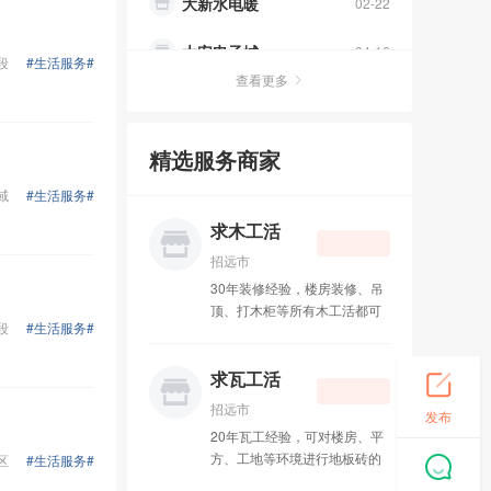
大安电子城
04-16
水电暖太阳能
段
#生活服务#
03-19
查看更多
中通快递
01-30
精选服务商家
办理400电话
10-31
域
#生活服务#
招远皮革城
10-13
求木工活
吉祥鸟庆典
09-11
招远市
30年装修经验，楼房装修、吊
成人用品
08-27
顶、打木柜等所有木工活都可
段
#生活服务#
接，联系电话：15589578462
李国良律师
08-01
求瓦工活
招远市兄弟搬运公司
07-01
招远市
发布
20年瓦工经验，可对楼房、平
装修粉刷
04-09
方、工地等环境进行地板砖的
区
#生活服务#
铺设以及**瓦工活，联系电