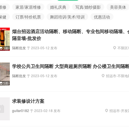
维修
家居/家居维修
婚礼庆典
写真/婚纱摄影
美容美体
保健
订票/特价机票
舞蹈培训/美术/培训
优惠活动
烟台招远酒店活动隔断、移动隔断、专业包间移动隔墙、
隔音墙-批发价
隔断批发
于
2023-05-12
发布
不限区
3图
学校公共卫生间隔断 大型商超厕所隔断 办公楼卫生间隔
隔断批发
于
2023-05-12
发布
招远市
-
不限地
5图
求装修设计方案
guitar0182
于
2023-02-18
发布
招远市
-
开发