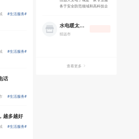
联系电话：13188778088.
的全国性杂志读者阅读率是
务于安全防范领域和高科技企
QQ：596962295 地址：金辉
13.0%）； 第五大优势：定点
业。公司一贯秉承用户至上，
域
#生活服务#
装饰城B-21
投放，精准传播；结合客户需
产品优质，服务完善，互惠惠
求，筛选不同的受众，传播不
利的原则。长期致力于视频监
水电暖太阳能
同的广告； 第六大优势：一次
控系统，手机，电脑，数码耗
投入，广告N次传播； 第七大
招远市
材，电子配件等。成功赢得了
优势：互动传播，与您的广告
广大用户的支持与信赖。大安
进行互动，使用户参与到商业
电子城主要经营范围有手机，
域
#生活服务#
互动中； 第八大优势：及时传
数码产品，平板电脑，三星
播，比传统媒体更短的制作发
iphone 企事业安全防范系统工
布周期； 短信群发广告是指：
查看更多
程，数字化监控工程。公司位
将商超的优惠打折促销活动、
于招远市温泉路328号交通委
新楼盘销售、汽车销售、酒店
电话
对面，分店地址北关东文化商
住宿信息、餐馆新到菜品等等
城东科数码广场一楼。 店铺网
活动，通过手机短信的方式第
址：
一时间通知到用户手机上，也
市
#生活服务#
http://company.zhaoyuan.cn/company_311.htm
可以自己开平台发(免费)，主要
是维护老客户发送祝福短信和
活动的。目前在济南分类有：
，越多越好
分出来每个区、每个区内的企
域
#生活服务#
业老板、经理、白领、注册资
金、车主、高端人群、年龄等