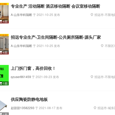
专业生产 活动隔断 酒店移动隔断 会议室移动隔断
A 山东华科隔断
于
2021-10-25
发布
招远市
-
不限地
4图
招远专业生产-卫生间隔断-公共厕所隔断-源头厂家
A 山东华科隔断
于
2021-10-25
发布
不限区
4图
上门拆门窗，高价回收！
qzuser861459
于
2021-09-23
发布
招远市
-
不限地
1图
供应陶瓷防静电地板
赵甜甜13582293
于
2021-08-17
发布
招远市
-
城东
1图