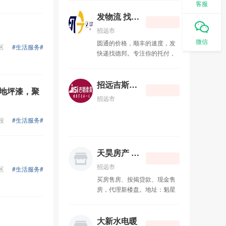
浣熊妈妈食品净化体验中心
11-06
客服
话：13220915041
发物流 找德邦
求木工活
08-26
招远市
微信
圆通的价格，顺丰的速度，发
求瓦工活
区
#生活服务#
08-26
快递找德邦。专注你的托付，
德邦物流。金城路快递点部快
发物流 找德邦
08-24
递员 李坤 电话：
13225355110 竭诚为您服务！
招远吉斯家具
地坪漆，聚
招远吉斯家具
06-23
招远市
天昊房产 15065720588
11-11
段
#生活服务#
弘鹏橱柜衣柜
07-22
天昊房产 15065720588
招远短信群发
07-22
招远市
区
#生活服务#
买房售房、按揭贷款、现金售
房，代理新楼盘。地址：魁星
路劳动服务公司北280米道东
天昊房产（文娟烧烤南6米道
东） 电话 ：15065720588
大新水电暖