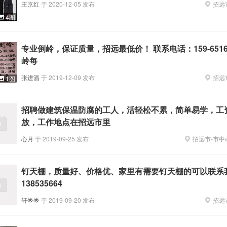
王京红
于
2020-12-05
发布
招远
4图
专业倒岭，保证质量，招远最低价！ 联系电话：159-6516-
岭每
张进酒
于
2019-12-09
发布
招远
1图
招聘做建筑保温防腐的工人，活轻松不累，简单易学，工
放，工作地点在招远市里
心月
于
2019-09-25
发布
招远市
-
市中
钉天棚，质量好、价格优、家里有需要钉天棚的可以联系我
138535664
轩🌟🌟
于
2019-09-20
发布
招远