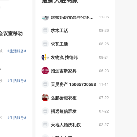
浣熊妈妈食品净化体验中心
11-06
求木工活
08-26
会议室移动
求瓦工活
08-26
发物流 找德邦
08-24
域
#生活服务#
招远吉斯家具
06-23
断
天昊房产 15065720588
11-11
段
#生活服务#
弘鹏橱柜衣柜
07-22
招远短信群发
07-22
天地人婚庆礼仪
02-27
区
#生活服务#
大新水电暖
02-22