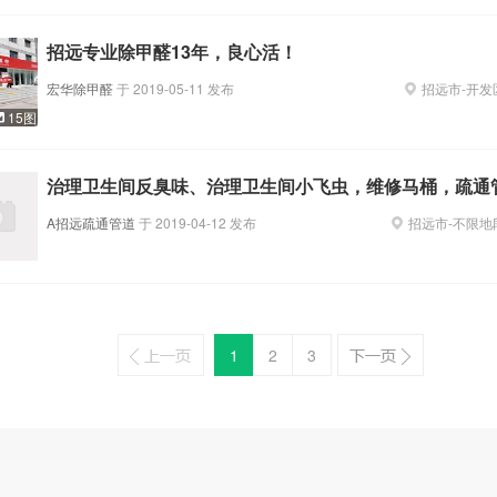
招远专业除甲醛13年，良心活！
宏华除甲醛
于
2019-05-11
发布
招远市
-
开发
15图
治理卫生间反臭味、治理卫生间小飞虫，维修马桶，疏通
A招远疏通管道
于
2019-04-12
发布
招远市
-
不限地
1
2
3