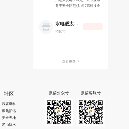
联系电话：13188778088.
的全国性杂志读者阅读率是
务于安全防范领域和高科技企
QQ：596962295 地址：金辉
13.0%）； 第五大优势：定点
业。公司一贯秉承用户至上，
装饰城B-21
投放，精准传播；结合客户需
产品优质，服务完善，互惠惠
求，筛选不同的受众，传播不
利的原则。长期致力于视频监
水电暖太阳能
同的广告； 第六大优势：一次
控系统，手机，电脑，数码耗
投入，广告N次传播； 第七大
招远市
材，电子配件等。成功赢得了
优势：互动传播，与您的广告
广大用户的支持与信赖。大安
进行互动，使用户参与到商业
电子城主要经营范围有手机，
互动中； 第八大优势：及时传
数码产品，平板电脑，三星
播，比传统媒体更短的制作发
iphone 企事业安全防范系统工
布周期； 短信群发广告是指：
查看更多
程，数字化监控工程。公司位
将商超的优惠打折促销活动、
于招远市温泉路328号交通委
新楼盘销售、汽车销售、酒店
对面，分店地址北关东文化商
住宿信息、餐馆新到菜品等等
城东科数码广场一楼。 店铺网
活动，通过手机短信的方式第
址：
一时间通知到用户手机上，也
http://company.zhaoyuan.cn/company_311.htm
社区
微信公众号
微信客服号
可以自己开平台发(免费)，主要
是维护老客户发送祝福短信和
我要爆料
活动的。目前在济南分类有：
聚焦招远
分出来每个区、每个区内的企
美食天地
业老板、经理、白领、注册资
金、车主、高端人群、年龄等
游山玩水