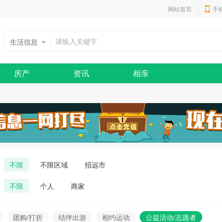
网站首页
手
生活信息
房产
资讯
相亲
不限
不限区域
招远市
不限
个人
商家
团购/打折
结伴出游
相约运动
公益活动/志愿者