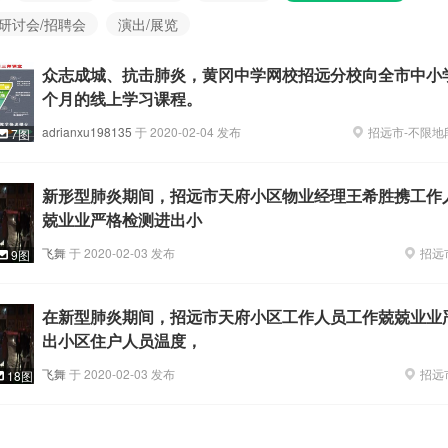
/研讨会/招聘会
演出/展览
众志成城、抗击肺炎，黄冈中学网校招远分校向全市中小
个月的线上学习课程。
adrianxu198135
于
2020-02-04
发布
招远市
-
不限地
7图
新形型肺炎期间，招远市天府小区物业经理王希胜携工作
兢业业严格检测进出小
飞舞
于
2020-02-03
发布
招远
9图
在新型肺炎期间，招远市天府小区工作人员工作兢兢业业
出小区住户人员温度，
飞舞
于
2020-02-03
发布
招远
18图