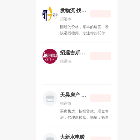
浣熊妈妈食品净化体验中心
11-06
话：13220915041
发物流 找德邦
求木工活
08-26
招远市
圆通的价格，顺丰的速度，发
求瓦工活
08-26
快递找德邦。专注你的托付，
德邦物流。金城路快递点部快
发物流 找德邦
08-24
递员 李坤 电话：
13225355110 竭诚为您服务！
招远吉斯家具
招远吉斯家具
06-23
招远市
天昊房产 15065720588
11-11
弘鹏橱柜衣柜
07-22
天昊房产 15065720588
招远短信群发
07-22
招远市
买房售房、按揭贷款、现金售
房，代理新楼盘。地址：魁星
路劳动服务公司北280米道东
天昊房产（文娟烧烤南6米道
东） 电话 ：15065720588
大新水电暖