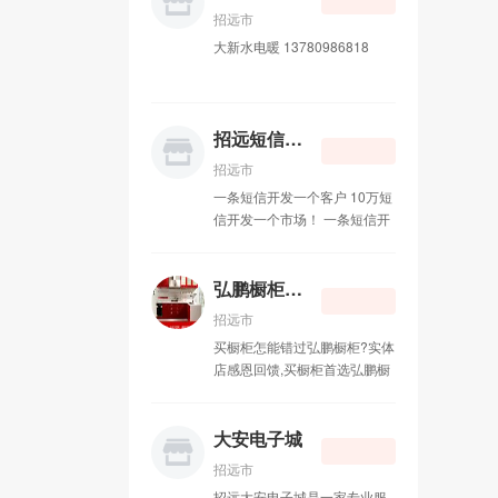
18660559553 孙先生
招远市
大新水电暖 13780986818
招远短信群发
招远市
一条短信开发一个客户 10万短
信开发一个市场！ 一条短信开
发一个客户 10万短信开发一个
市场！短信群发的8大优势 第
一大优势：手机是唯一与受众
弘鹏橱柜衣柜
24小时接触的媒体； 第二大优
招远市
势：媒体环境纯净，单位时间
买橱柜怎能错过弘鹏橱柜?实体
内只接触一个手机媒体； 第三
店感恩回馈,买橱柜首选弘鹏橱
大优势：广告受众基础庞大，
柜! 弘鹏橱柜衣柜，主要经营：
覆盖全国7.86亿手机用户； 第
整体橱柜，衣柜石英石。晶钢
四大优势：广告阅读率高达
门等各种门板台面。价格合
大安电子城
100%（CCTV新闻联播收视率
理。做工精细，免费设计安
月45.1%，最好的全国性报纸
招远市
装。 欢迎新老顾客前来光顾。
参考消息阅读率为2.4%， 最好
招远大安电子城是一家专业服