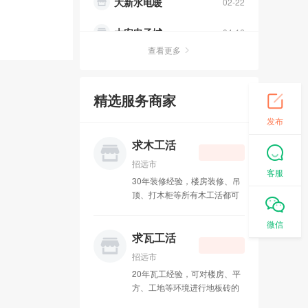
大安电子城
04-16
水电暖太阳能
03-19
查看更多
中通快递
01-30
精选服务商家
办理400电话
10-31
发布
招远皮革城
10-13
求木工活
吉祥鸟庆典
09-11
招远市
客服
30年装修经验，楼房装修、吊
成人用品
08-27
顶、打木柜等所有木工活都可
接，联系电话：15589578462
李国良律师
08-01
微信
求瓦工活
招远市兄弟搬运公司
07-01
招远市
20年瓦工经验，可对楼房、平
装修粉刷
04-09
方、工地等环境进行地板砖的
铺设以及**瓦工活，联系电