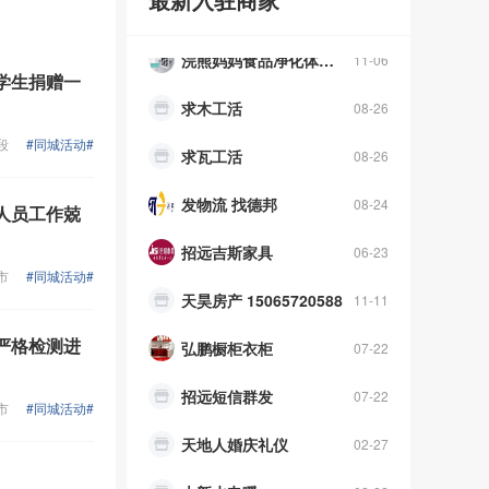
浣熊妈妈食品净化体验中心
11-06
求木工活
08-26
学生捐赠一
求瓦工活
08-26
段
#同城活动#
发物流 找德邦
08-24
人员工作兢
招远吉斯家具
06-23
天昊房产 15065720588
11-11
市
#同城活动#
弘鹏橱柜衣柜
07-22
严格检测进
招远短信群发
07-22
天地人婚庆礼仪
02-27
市
#同城活动#
大新水电暖
02-22