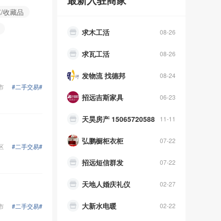
浣熊妈妈食品净化体验中心
11-06
艺/收藏品
求木工活
08-26
求瓦工活
08-26
发物流 找德邦
08-24
市
#二手交易#
招远吉斯家具
06-23
天昊房产 15065720588
11-11
弘鹏橱柜衣柜
07-22
区
#二手交易#
招远短信群发
07-22
天地人婚庆礼仪
02-27
大新水电暖
02-22
市
#二手交易#