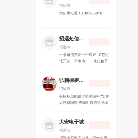
18660559553 孙先生
招远市
大新水电暖 13780986818
招远短信群发
招远市
一条短信开发一个客户 10万短
信开发一个市场！ 一条短信开
发一个客户 10万短信开发一个
市场！短信群发的8大优势 第
一大优势：手机是唯一与受众
弘鹏橱柜衣柜
24小时接触的媒体； 第二大优
招远市
势：媒体环境纯净，单位时间
买橱柜怎能错过弘鹏橱柜?实体
内只接触一个手机媒体； 第三
店感恩回馈,买橱柜首选弘鹏橱
大优势：广告受众基础庞大，
柜! 弘鹏橱柜衣柜，主要经营：
覆盖全国7.86亿手机用户； 第
整体橱柜，衣柜石英石。晶钢
四大优势：广告阅读率高达
门等各种门板台面。价格合
大安电子城
100%（CCTV新闻联播收视率
理。做工精细，免费设计安
月45.1%，最好的全国性报纸
招远市
装。 欢迎新老顾客前来光顾。
参考消息阅读率为2.4%， 最好
招远大安电子城是一家专业服