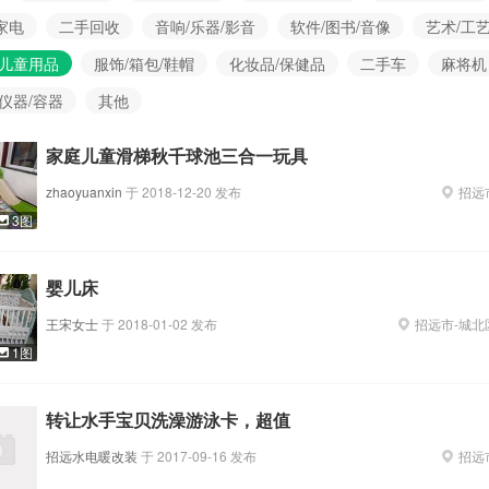
家电
二手回收
音响/乐器/影音
软件/图书/音像
艺术/工
/儿童用品
服饰/箱包/鞋帽
化妆品/保健品
二手车
麻将机
/仪器/容器
其他
家庭儿童滑梯秋千球池三合一玩具
zhaoyuanxin
于
2018-12-20
发布
招远
3图
婴儿床
王宋女士
于
2018-01-02
发布
招远市
-
城北
1图
转让水手宝贝洗澡游泳卡，超值
招远水电暖改装
于
2017-09-16
发布
招远