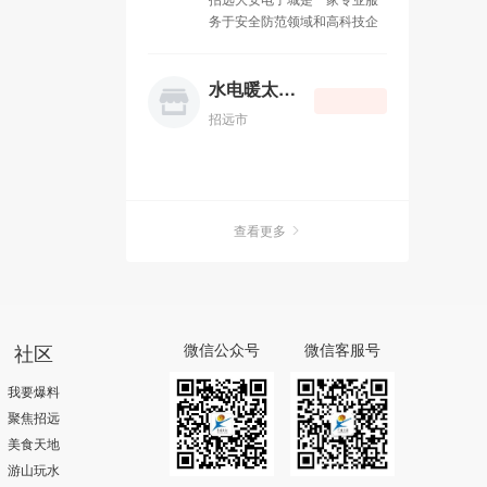
联系电话：13188778088.
的全国性杂志读者阅读率是
务于安全防范领域和高科技企
QQ：596962295 地址：金辉
13.0%）； 第五大优势：定点
业。公司一贯秉承用户至上，
装饰城B-21
投放，精准传播；结合客户需
产品优质，服务完善，互惠惠
求，筛选不同的受众，传播不
利的原则。长期致力于视频监
水电暖太阳能
同的广告； 第六大优势：一次
控系统，手机，电脑，数码耗
投入，广告N次传播； 第七大
招远市
材，电子配件等。成功赢得了
优势：互动传播，与您的广告
广大用户的支持与信赖。大安
进行互动，使用户参与到商业
电子城主要经营范围有手机，
互动中； 第八大优势：及时传
数码产品，平板电脑，三星
播，比传统媒体更短的制作发
iphone 企事业安全防范系统工
布周期； 短信群发广告是指：
查看更多
程，数字化监控工程。公司位
将商超的优惠打折促销活动、
于招远市温泉路328号交通委
新楼盘销售、汽车销售、酒店
对面，分店地址北关东文化商
住宿信息、餐馆新到菜品等等
城东科数码广场一楼。 店铺网
活动，通过手机短信的方式第
址：
一时间通知到用户手机上，也
http://company.zhaoyuan.cn/company_311.htm
社区
微信公众号
微信客服号
可以自己开平台发(免费)，主要
是维护老客户发送祝福短信和
我要爆料
活动的。目前在济南分类有：
聚焦招远
分出来每个区、每个区内的企
美食天地
业老板、经理、白领、注册资
金、车主、高端人群、年龄等
游山玩水