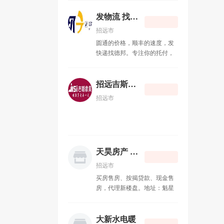
浣熊妈妈食品净化体验中心
11-06
话：13220915041
发物流 找德邦
求木工活
08-26
招远市
圆通的价格，顺丰的速度，发
求瓦工活
08-26
快递找德邦。专注你的托付，
德邦物流。金城路快递点部快
发物流 找德邦
08-24
递员 李坤 电话：
13225355110 竭诚为您服务！
招远吉斯家具
招远吉斯家具
06-23
招远市
天昊房产 15065720588
11-11
弘鹏橱柜衣柜
07-22
天昊房产 15065720588
招远短信群发
07-22
招远市
买房售房、按揭贷款、现金售
房，代理新楼盘。地址：魁星
路劳动服务公司北280米道东
天昊房产（文娟烧烤南6米道
东） 电话 ：15065720588
大新水电暖