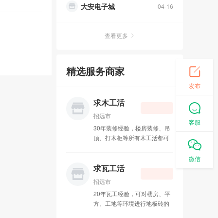
大安电子城
04-16
水电暖太阳能
03-19
查看更多
中通快递
01-30
精选服务商家
办理400电话
10-31
发布
招远皮革城
10-13
求木工活
吉祥鸟庆典
09-11
招远市
客服
30年装修经验，楼房装修、吊
成人用品
08-27
顶、打木柜等所有木工活都可
接，联系电话：15589578462
李国良律师
08-01
微信
求瓦工活
招远市兄弟搬运公司
07-01
招远市
20年瓦工经验，可对楼房、平
装修粉刷
04-09
方、工地等环境进行地板砖的
铺设以及**瓦工活，联系电