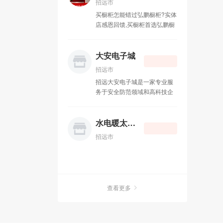
招远市
势：媒体环境纯净，单位时间
买橱柜怎能错过弘鹏橱柜?实体
内只接触一个手机媒体； 第三
店感恩回馈,买橱柜首选弘鹏橱
大优势：广告受众基础庞大，
柜! 弘鹏橱柜衣柜，主要经营：
覆盖全国7.86亿手机用户； 第
整体橱柜，衣柜石英石。晶钢
四大优势：广告阅读率高达
门等各种门板台面。价格合
大安电子城
100%（CCTV新闻联播收视率
理。做工精细，免费设计安
月45.1%，最好的全国性报纸
招远市
装。 欢迎新老顾客前来光顾。
参考消息阅读率为2.4%， 最好
招远大安电子城是一家专业服
联系电话：13188778088.
的全国性杂志读者阅读率是
务于安全防范领域和高科技企
QQ：596962295 地址：金辉
13.0%）； 第五大优势：定点
业。公司一贯秉承用户至上，
装饰城B-21
投放，精准传播；结合客户需
产品优质，服务完善，互惠惠
求，筛选不同的受众，传播不
利的原则。长期致力于视频监
水电暖太阳能
同的广告； 第六大优势：一次
控系统，手机，电脑，数码耗
投入，广告N次传播； 第七大
招远市
材，电子配件等。成功赢得了
优势：互动传播，与您的广告
广大用户的支持与信赖。大安
进行互动，使用户参与到商业
电子城主要经营范围有手机，
互动中； 第八大优势：及时传
数码产品，平板电脑，三星
播，比传统媒体更短的制作发
iphone 企事业安全防范系统工
布周期； 短信群发广告是指：
查看更多
程，数字化监控工程。公司位
将商超的优惠打折促销活动、
于招远市温泉路328号交通委
新楼盘销售、汽车销售、酒店
对面，分店地址北关东文化商
住宿信息、餐馆新到菜品等等
城东科数码广场一楼。 店铺网