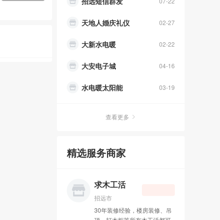
天地人婚庆礼仪
02-27
大新水电暖
02-22
大安电子城
04-16
水电暖太阳能
03-19
中通快递
01-30
查看更多
办理400电话
10-31
招远皮革城
10-13
精选服务商家
吉祥鸟庆典
09-11
成人用品
08-27
求木工活
招远市
李国良律师
08-01
30年装修经验，楼房装修、吊
顶、打木柜等所有木工活都可