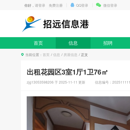
你好，
请登录
免费注册
QQ登录
微信登录
首页
信息
招聘
当前位置：
首页
信息
房屋信息
正文
出租花园区3室1厅1卫76㎡
zjg13053598206 于
2025-11-11
更新
信息编号：20251111