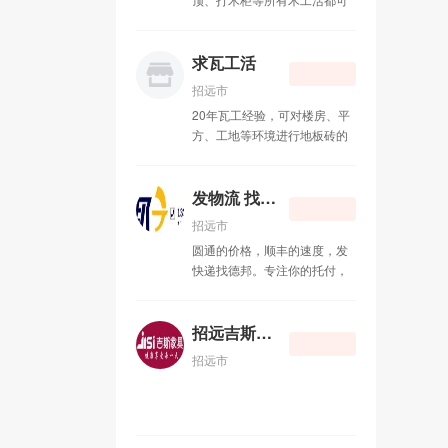
招远市兄弟搬运公司
07-01
接，联系电话：15589578462
装修粉刷
04-09
求瓦工活
招远市
浣熊妈妈食品净化体验中心
11-06
20年瓦工经验，可对楼房、平
方、工地等环境进行地板砖的
求木工活
08-26
铺设以及**瓦工活，联系电
话：13220915041
求瓦工活
08-26
发物流 找德邦
招远市
发物流 找德邦
08-24
圆通的价格，顺丰的速度，发
快递找德邦。专注你的托付，
招远吉斯家具
06-23
德邦物流。金城路快递点部快
递员 李坤 电话：
天昊房产 15065720588
11-11
13225355110 竭诚为您服务！
招远吉斯家具
招远市
弘鹏橱柜衣柜
07-22
招远短信群发
07-22