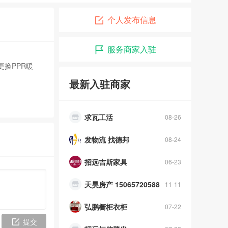
招远市兄弟搬运公司
07-01
个人发布信息
装修粉刷
04-09
服务商家入驻
浣熊妈妈食品净化体验中心
11-06
换PPR暖
最新入驻商家
求木工活
08-26
求瓦工活
08-26
发物流 找德邦
08-24
招远吉斯家具
06-23
天昊房产 15065720588
11-11
弘鹏橱柜衣柜
07-22
招远短信群发
07-22
提交