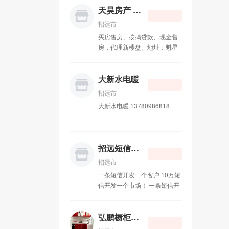
天昊房产 15065720588
招远市
买房售房、按揭贷款、现金售
房，代理新楼盘。地址：魁星
路劳动服务公司北280米道东
天昊房产（文娟烧烤南6米道
东） 电话 ：15065720588
大新水电暖
18660559553 孙先生
招远市
大新水电暖 13780986818
招远短信群发
招远市
一条短信开发一个客户 10万短
信开发一个市场！ 一条短信开
发一个客户 10万短信开发一个
市场！短信群发的8大优势 第
一大优势：手机是唯一与受众
弘鹏橱柜衣柜
24小时接触的媒体； 第二大优