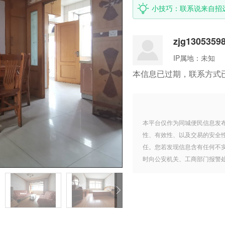
小技巧：联系说来自招
zjg1305359
IP属地：
未知
本信息已过期，联系方式
本平台仅作为同城便民信息发
性、有效性、以及交易的安全
任。您若发现信息含有任何不
时向公安机关、工商部门报警