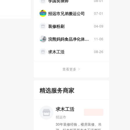
李国良律师
08-01
招远市兄弟搬运公司
07-01
装修粉刷
04-09
浣熊妈妈食品净化体验中心
11-06
求木工活
08-26
求瓦工活
08-26
查看更多
发物流 找德邦
08-24
精选服务商家
招远吉斯家具
06-23
天昊房产 15065720588
11-11
求木工活
弘鹏橱柜衣柜
07-22
招远市
30年装修经验，楼房装修、吊
招远短信群发
07-22
顶、打木柜等所有木工活都可