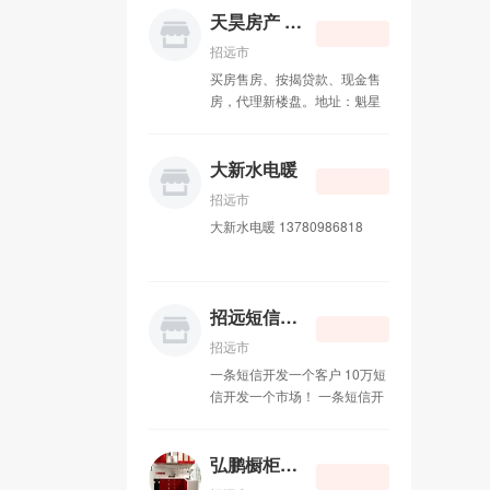
天昊房产 15065720588
招远市
买房售房、按揭贷款、现金售
房，代理新楼盘。地址：魁星
路劳动服务公司北280米道东
天昊房产（文娟烧烤南6米道
东） 电话 ：15065720588
大新水电暖
18660559553 孙先生
招远市
大新水电暖 13780986818
招远短信群发
招远市
一条短信开发一个客户 10万短
信开发一个市场！ 一条短信开
发一个客户 10万短信开发一个
市场！短信群发的8大优势 第
一大优势：手机是唯一与受众
弘鹏橱柜衣柜
24小时接触的媒体； 第二大优