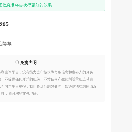
远信息港将会获得更好的效果
李国良律师
08-01
招远市兄弟搬运公司
07-01
295
装修粉刷
04-09
已隐藏
浣熊妈妈食品净化体验中心
11-06
求木工活
08-26
免责声明
求瓦工活
08-26
布和查询平台，没有能力去审核保障每条信息和发布人的真实
性，不提供任何形式的担保，不对任何产生的纠纷承担连带责
发物流 找德邦
08-24
实可向本平台举报，我们将进行删除处理。如遇到法律纠纷请及
处理，感谢您的支持理解。
招远吉斯家具
06-23
天昊房产 15065720588
11-11
弘鹏橱柜衣柜
07-22