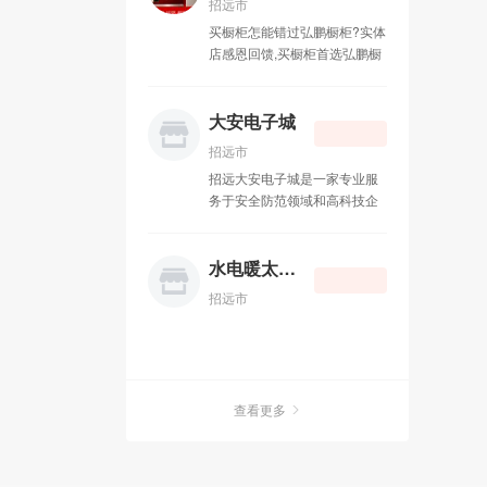
招远市
势：媒体环境纯净，单位时间
买橱柜怎能错过弘鹏橱柜?实体
内只接触一个手机媒体； 第三
店感恩回馈,买橱柜首选弘鹏橱
大优势：广告受众基础庞大，
柜! 弘鹏橱柜衣柜，主要经营：
覆盖全国7.86亿手机用户； 第
整体橱柜，衣柜石英石。晶钢
四大优势：广告阅读率高达
门等各种门板台面。价格合
大安电子城
100%（CCTV新闻联播收视率
理。做工精细，免费设计安
月45.1%，最好的全国性报纸
招远市
装。 欢迎新老顾客前来光顾。
参考消息阅读率为2.4%， 最好
招远大安电子城是一家专业服
联系电话：13188778088.
的全国性杂志读者阅读率是
务于安全防范领域和高科技企
QQ：596962295 地址：金辉
13.0%）； 第五大优势：定点
业。公司一贯秉承用户至上，
装饰城B-21
投放，精准传播；结合客户需
产品优质，服务完善，互惠惠
求，筛选不同的受众，传播不
利的原则。长期致力于视频监
水电暖太阳能
同的广告； 第六大优势：一次
控系统，手机，电脑，数码耗
投入，广告N次传播； 第七大
招远市
材，电子配件等。成功赢得了
优势：互动传播，与您的广告
广大用户的支持与信赖。大安
进行互动，使用户参与到商业
电子城主要经营范围有手机，
互动中； 第八大优势：及时传
数码产品，平板电脑，三星
播，比传统媒体更短的制作发
iphone 企事业安全防范系统工
布周期； 短信群发广告是指：
查看更多
程，数字化监控工程。公司位
将商超的优惠打折促销活动、
于招远市温泉路328号交通委
新楼盘销售、汽车销售、酒店
对面，分店地址北关东文化商
住宿信息、餐馆新到菜品等等
城东科数码广场一楼。 店铺网