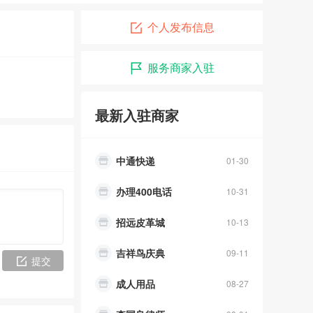
招远短信群发
07-22
个人发布信息
天地人婚庆礼仪
02-27
服务商家入驻
大新水电暖
02-22
大安电子城
04-16
最新入驻商家
水电暖太阳能
03-19
中通快递
01-30
办理400电话
10-31
招远皮革城
10-13
吉祥鸟庆典
09-11
提交
成人用品
08-27