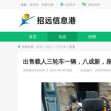
你好，
请登录
免费注册
QQ登录
微信登录
首页
信息
招聘
当前位置：
首页
信息
二手交易
正文
出售载人三轮车一辆，八成新，
清风微凉432295 于
2024-06-09
更新
信息编号：202406092