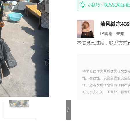
小技巧：联系说来自招
清风微凉432
IP属地：
未知
本信息已过期，联系方式
本平台仅作为同城便民信息发
性、有效性、以及交易的安全
任。您若发现信息含有任何不
时向公安机关、工商部门报警