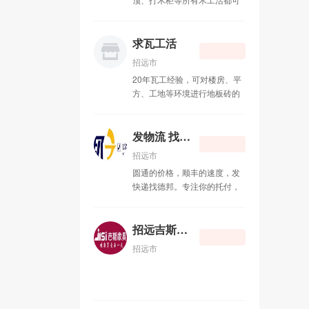
接，联系电话：15589578462
求瓦工活
招远市
20年瓦工经验，可对楼房、平
方、工地等环境进行地板砖的
铺设以及**瓦工活，联系电
话：13220915041
发物流 找德邦
招远市
圆通的价格，顺丰的速度，发
快递找德邦。专注你的托付，
德邦物流。金城路快递点部快
递员 李坤 电话：
13225355110 竭诚为您服务！
招远吉斯家具
招远市