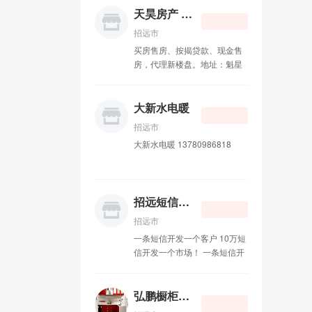
天昊房产 15065720588
招远短信群发
07-22
招远市
买房售房、按揭贷款、现金售
房，代理新楼盘。地址：魁星
路劳动服务公司北280米道东
天昊房产（文娟烧烤南6米道
东） 电话 ：15065720588
大新水电暖
18660559553 孙先生
招远市
大新水电暖 13780986818
招远短信群发
招远市
一条短信开发一个客户 10万短
信开发一个市场！ 一条短信开
发一个客户 10万短信开发一个
市场！短信群发的8大优势 第
一大优势：手机是唯一与受众
弘鹏橱柜衣柜
24小时接触的媒体； 第二大优