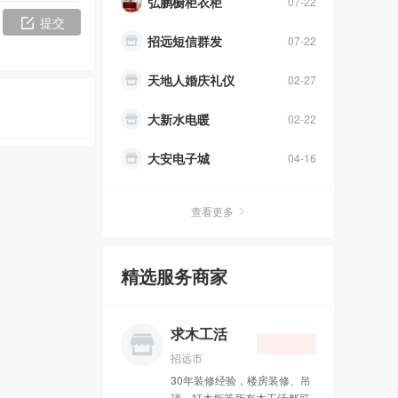
弘鹏橱柜衣柜
07-22
提交
招远短信群发
07-22
天地人婚庆礼仪
02-27
大新水电暖
02-22
大安电子城
04-16
水电暖太阳能
03-19
查看更多
中通快递
01-30
精选服务商家
办理400电话
10-31
招远皮革城
10-13
求木工活
吉祥鸟庆典
09-11
招远市
30年装修经验，楼房装修、吊
成人用品
08-27
顶、打木柜等所有木工活都可