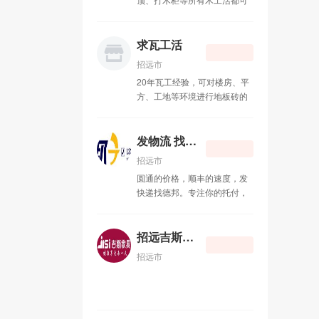
接，联系电话：15589578462
李国良律师
08-01
求瓦工活
招远市兄弟搬运公司
07-01
招远市
20年瓦工经验，可对楼房、平
装修粉刷
04-09
方、工地等环境进行地板砖的
铺设以及**瓦工活，联系电
浣熊妈妈食品净化体验中心
11-06
话：13220915041
发物流 找德邦
求木工活
08-26
招远市
圆通的价格，顺丰的速度，发
求瓦工活
08-26
快递找德邦。专注你的托付，
德邦物流。金城路快递点部快
发物流 找德邦
08-24
递员 李坤 电话：
13225355110 竭诚为您服务！
招远吉斯家具
招远吉斯家具
06-23
招远市
天昊房产 15065720588
11-11
弘鹏橱柜衣柜
07-22