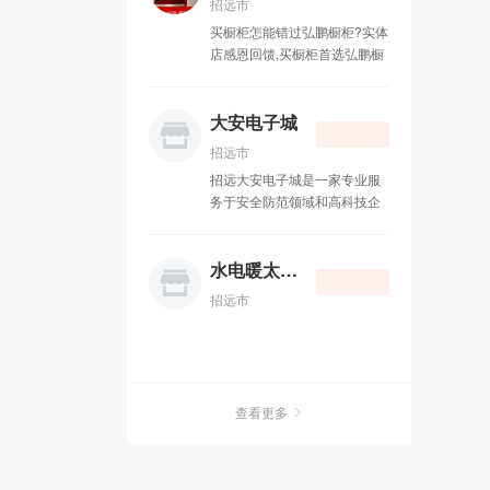
招远市
势：媒体环境纯净，单位时间
买橱柜怎能错过弘鹏橱柜?实体
内只接触一个手机媒体； 第三
店感恩回馈,买橱柜首选弘鹏橱
大优势：广告受众基础庞大，
柜! 弘鹏橱柜衣柜，主要经营：
覆盖全国7.86亿手机用户； 第
整体橱柜，衣柜石英石。晶钢
四大优势：广告阅读率高达
门等各种门板台面。价格合
大安电子城
100%（CCTV新闻联播收视率
理。做工精细，免费设计安
月45.1%，最好的全国性报纸
招远市
装。 欢迎新老顾客前来光顾。
参考消息阅读率为2.4%， 最好
招远大安电子城是一家专业服
联系电话：13188778088.
的全国性杂志读者阅读率是
务于安全防范领域和高科技企
QQ：596962295 地址：金辉
13.0%）； 第五大优势：定点
业。公司一贯秉承用户至上，
装饰城B-21
投放，精准传播；结合客户需
产品优质，服务完善，互惠惠
求，筛选不同的受众，传播不
利的原则。长期致力于视频监
水电暖太阳能
同的广告； 第六大优势：一次
控系统，手机，电脑，数码耗
投入，广告N次传播； 第七大
招远市
材，电子配件等。成功赢得了
优势：互动传播，与您的广告
广大用户的支持与信赖。大安
进行互动，使用户参与到商业
电子城主要经营范围有手机，
互动中； 第八大优势：及时传
数码产品，平板电脑，三星
播，比传统媒体更短的制作发
iphone 企事业安全防范系统工
布周期； 短信群发广告是指：
查看更多
程，数字化监控工程。公司位
将商超的优惠打折促销活动、
于招远市温泉路328号交通委
新楼盘销售、汽车销售、酒店
对面，分店地址北关东文化商
住宿信息、餐馆新到菜品等等
城东科数码广场一楼。 店铺网