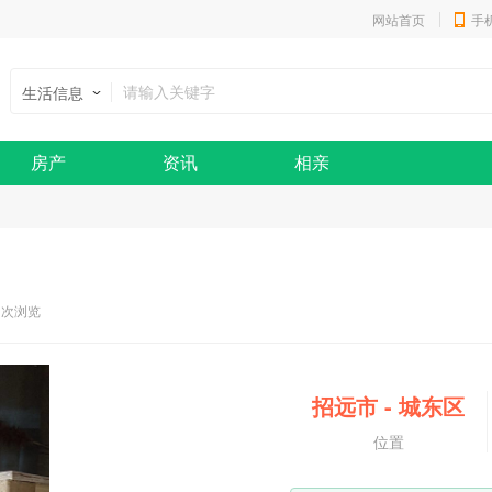
网站首页
手
生活信息
房产
资讯
相亲
1 次浏览
招远市
-
城东区
位置