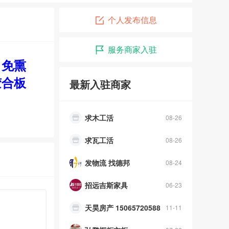
个人发布信息
李国良律师
08-01
服务商家入驻
招远市兄弟搬运公司
07-01
、免熏
装修粉刷
04-09
胶合板
最新入驻商家
浣熊妈妈食品净化体验中心
11-06
求木工活
08-26
求瓦工活
08-26
发物流 找德邦
08-24
招远吉斯家具
06-23
天昊房产 15065720588
11-11