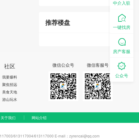
中介入驻
推荐楼盘
一键找房
房产客服
社区
微信公众号
微信客服号
公众号
我要爆料
聚焦招远
美食天地
游山玩水
关于我们
网站介绍
03/613117004/613117000 E-mail：zyrencai@qq.com