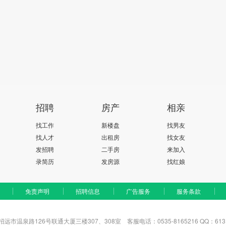
招聘
房产
相亲
找工作
新楼盘
找男友
找人才
出租房
找女友
发招聘
二手房
来加入
录简历
发房源
找红娘
免责声明
招聘信息
广告服务
服务条款
远市温泉路126号联通大厦三楼307、308室
客服电话：0535-8165216 QQ：6131170