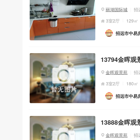
丽湖国际城
招
3室2厅
129㎡
招远市中易
13794金晖观
金晖观景苑
招
3室2厅
180㎡
招远市中易
13888金晖观
金晖观景苑
招