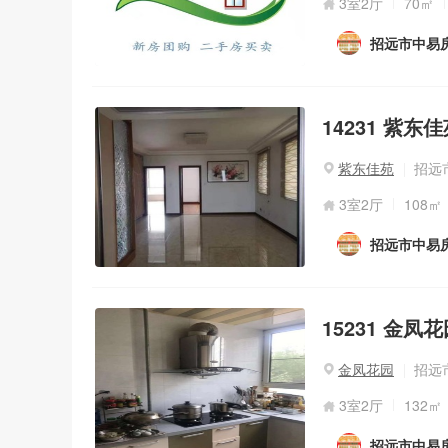
3室2厅
70㎡
招远市中易
14231 紫东
紫东佳苑
招远
3室2厅
108㎡
招远市中易
15231 金凤
金凤花园
招远
3室2厅
132㎡
招远市中易