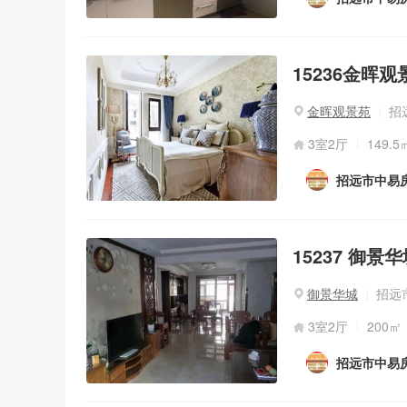
15236金晖观
金晖观景苑
招
3室2厅
149.5
招远市中易
15237 御景
御景华城
招远
3室2厅
200㎡
招远市中易