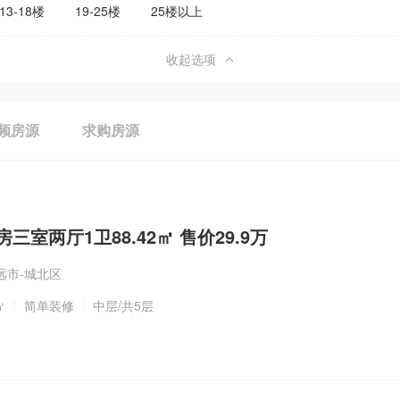
13-18楼
19-25楼
25楼以上
收起选项
频房源
求购房源
三室两厅1卫88.42㎡ 售价29.9万
远市-城北区
㎡
简单装修
中层
/共5层