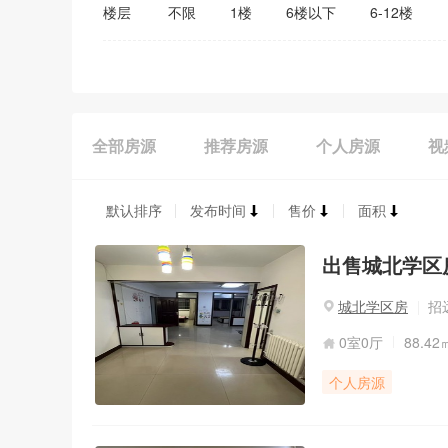
楼层
不限
1楼
6楼以下
6-12楼
全部房源
推荐房源
个人房源
视
默认排序
发布时间
售价
面积
出售城北学区房
城北学区房
招
0室0厅
88.42
个人房源