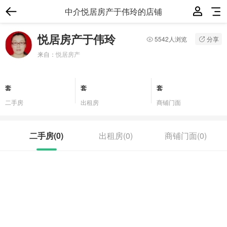
中介悦居房产于伟玲的店铺
悦居房产于伟玲
5542人浏览
分享
来自：
悦居房产
套
套
套
二手房
出租房
商铺门面
二手房(
0
)
出租房(
0
)
商铺门面(
0
)